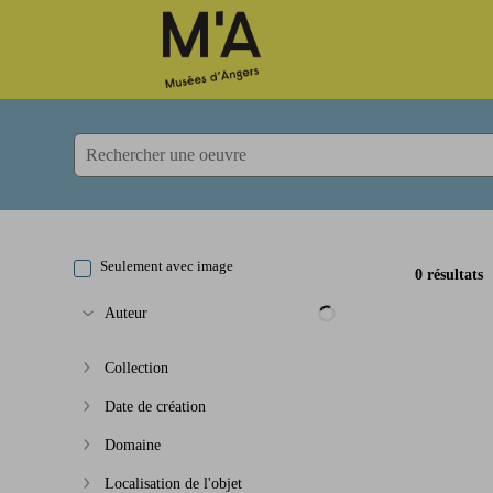
Accèder directement au contenu
Accèder directement au contenu
Seulement avec image
0 résultats
Auteur
Afficher plus
Collection
Afficher plus
Date de création
Afficher plus
Domaine
Afficher plus
Localisation de l'objet
Afficher plus