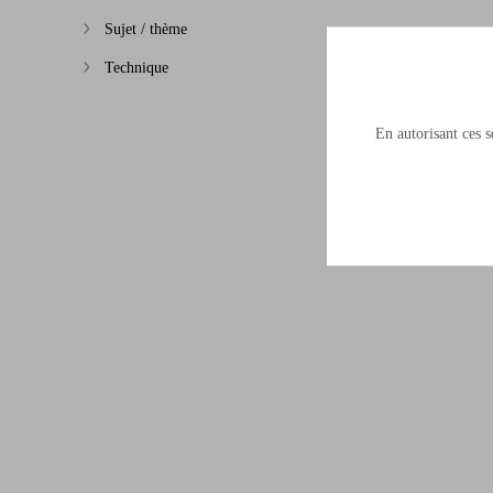
Sujet / thème
Afficher plus
Technique
Afficher plus
En autorisant ces se