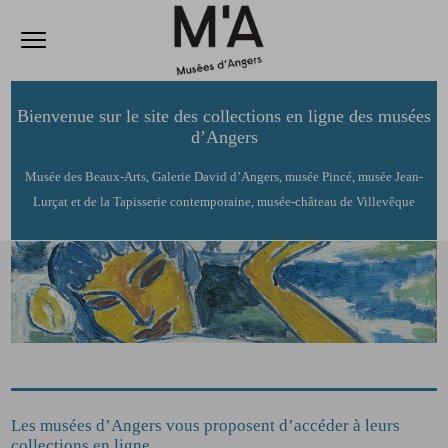
Ouvrir le menu
Accèder directement au contenu
Accèder directement au contenu
Bienvenue sur le site des collections en ligne des musées
d’Angers
Musée des Beaux-Arts, Galerie David d’Angers, musée Pincé, musée Jean-
Lurçat et de la Tapisserie contemporaine,
musée-château de Villevêque
Les musées d’Angers vous proposent d’accéder à leurs
collections en ligne