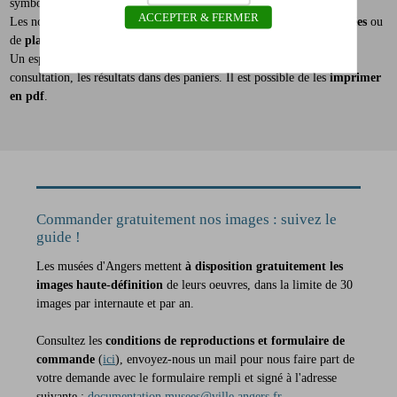
symbole de la loupe.
ACCEPTER & FERMER
Les notices sont consultables sous forme de
listes
, de
notices détaillées
ou
de
planches-contacts
.
Un espace est à votre disposition pour
sauvegarder
, le temps de la
consultation, les résultats dans des paniers. Il est possible de les
imprimer
en pdf
.
Commander gratuitement nos images : suivez le
guide !
Les musées d'Angers mettent
à disposition gratuitement les
images haute-définition
de leurs oeuvres, dans la limite de 30
images par internaute et par an.
Consultez les
conditions de reproductions et formulaire de
commande
(
ici
), envoyez-nous un mail pour nous faire part de
votre demande avec le formulaire rempli et signé à l'adresse
suivante :
documentation.musees@ville.angers.fr