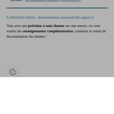
Contactez-nous :
documentation.musees@ville.angers.fr
Vous avez une
précision à nous donner
sur une oeuvre, ou vous
voulez des
renseignements complémentaires
, contactez le centre de
documentation des musées !
Ouvrir la barre de gestion des cookies
Musée d'Angers tous droits réservés
Contact