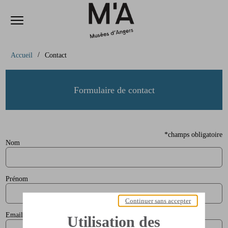
Ouvrir le menu
Accèder directement au contenu
Accèder directement au contenu
Accueil
Contact
Formulaire de contact
*champs obligatoire
Nom
Prénom
Continuer sans accepter
Email
Utilisation des