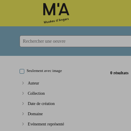
Accèder directement au contenu
Accèder directement au contenu
Seulement avec image
0 résultats
Auteur
Afficher plus
Collection
Afficher plus
Date de création
Afficher plus
Domaine
Afficher plus
Evénement représenté
Afficher plus