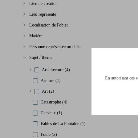
Lieu de création
Afficher plus
Lieu représenté
Afficher plus
Localisation de l'objet
Afficher plus
Matière
Afficher plus
Personne représentée ou citée
Afficher plus
Sujet / thème
Afficher plus
Architecture (4)
Afficher plus
En autorisant ces se
Armure (1)
Art (2)
Afficher plus
Catastrophe (4)
Cheveux (1)
Fables de La Fontaine (1)
Foule (2)