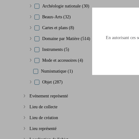
Archéologie nationale (30)
Afficher plus
Beaux-Arts (32)
Afficher plus
Cartes et plans (8)
Afficher plus
En autorisant ces se
Domaine par Matière (514)
Afficher plus
Instruments (5)
Afficher plus
Mode et accessoires (4)
Afficher plus
Numismatique (1)
Objet (287)
Afficher plus
Evénement représenté
Afficher plus
Lieu de collecte
Afficher plus
Lieu de création
Afficher plus
Lieu représenté
Afficher plus