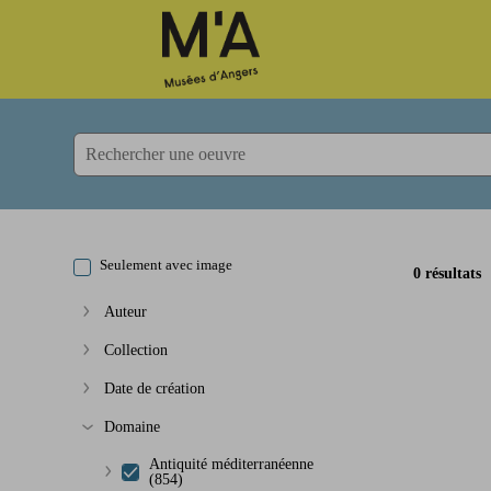
Accèder directement au contenu
Accèder directement au contenu
Seulement avec image
0 résultats
Auteur
Afficher plus
Collection
Afficher plus
Date de création
Afficher plus
Domaine
Afficher plus
Antiquité méditerranéenne
(854)
Afficher plus