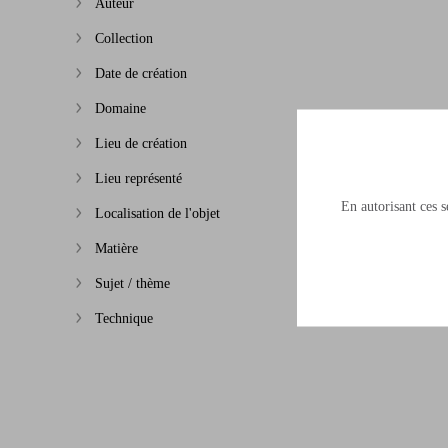
Auteur
Afficher plus
Collection
Afficher plus
Date de création
Afficher plus
Domaine
Afficher plus
Lieu de création
Afficher plus
Lieu représenté
Afficher plus
En autorisant ces se
Localisation de l'objet
Afficher plus
Matière
Afficher plus
Sujet / thème
Afficher plus
Technique
Afficher plus