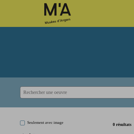
Accèder directement au contenu
Accèder directement au contenu
Seulement avec image
0 résultats